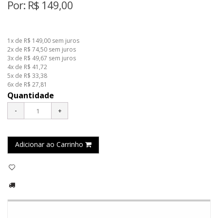
Por:
R$
149,00
1x de R$ 149,00
sem juros
2x de R$ 74,50
sem juros
3x de R$ 49,67
sem juros
4x de R$ 41,72
5x de R$ 33,38
6x de R$ 27,81
Quantidade
Adicionar ao Carrinho