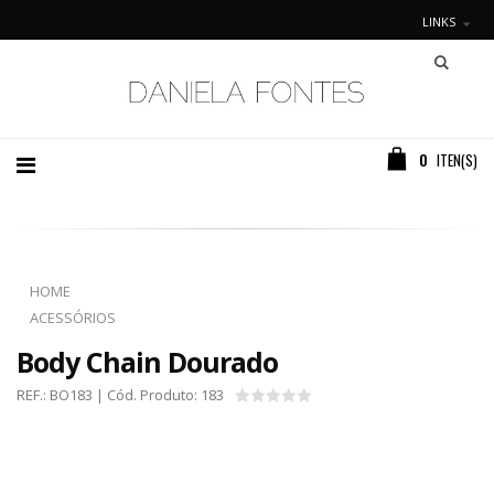
LINKS
0
ITEN(S)
HOME
ACESSÓRIOS
Body Chain Dourado
REF.:
BO183
| Cód. Produto:
183